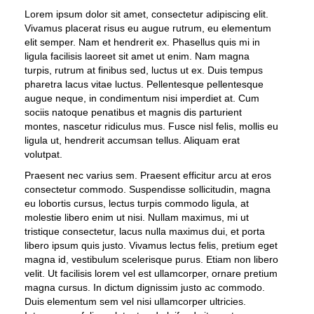
Lorem ipsum dolor sit amet, consectetur adipiscing elit.
Vivamus placerat risus eu augue rutrum, eu elementum
elit semper. Nam et hendrerit ex. Phasellus quis mi in
ligula facilisis laoreet sit amet ut enim. Nam magna
turpis, rutrum at finibus sed, luctus ut ex. Duis tempus
pharetra lacus vitae luctus. Pellentesque pellentesque
augue neque, in condimentum nisi imperdiet at. Cum
sociis natoque penatibus et magnis dis parturient
montes, nascetur ridiculus mus. Fusce nisl felis, mollis eu
ligula ut, hendrerit accumsan tellus. Aliquam erat
volutpat.
Praesent nec varius sem. Praesent efficitur arcu at eros
consectetur commodo. Suspendisse sollicitudin, magna
eu lobortis cursus, lectus turpis commodo ligula, at
molestie libero enim ut nisi. Nullam maximus, mi ut
tristique consectetur, lacus nulla maximus dui, et porta
libero ipsum quis justo. Vivamus lectus felis, pretium eget
magna id, vestibulum scelerisque purus. Etiam non libero
velit. Ut facilisis lorem vel est ullamcorper, ornare pretium
magna cursus. In dictum dignissim justo ac commodo.
Duis elementum sem vel nisi ullamcorper ultricies.